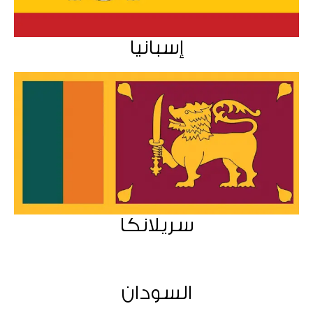
إسبانيا
سريلانكا
السودان