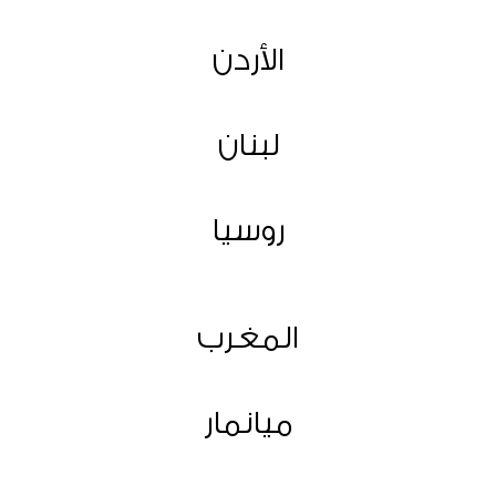
الأردن
لبنان
روسيا
المغرب
ميانمار