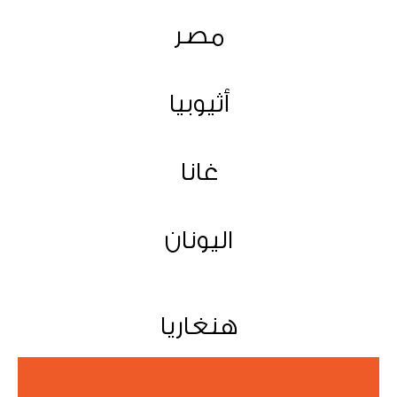
مصر
أثيوبيا
غانا
اليونان
هنغاريا